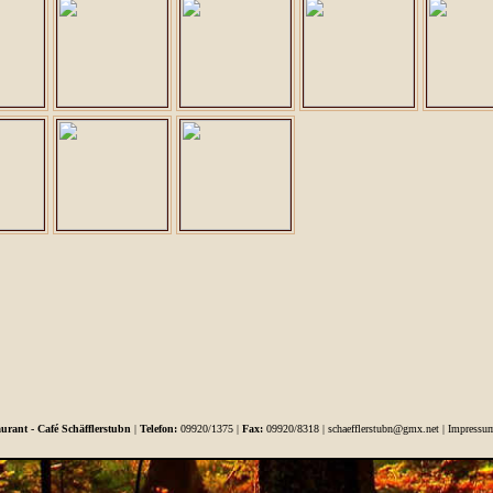
aurant - Café Schäfflerstubn
|
Telefon:
09920/1375 |
Fax:
09920/8318 |
schaefflerstubn@gmx.net
|
Impressu